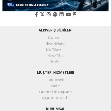
ALIŞVERİŞ BİLGİLERİ
Siparişlerim
Beğendiklerim
İade Taleplerim
Kargo Takip
Hesabım
MÜŞTERİ HİZMETLERİ
Canlı Destek
Yardım
Garanti & İade Sorgulama
Sıkça Sorulan Sorular
KURUMSAL