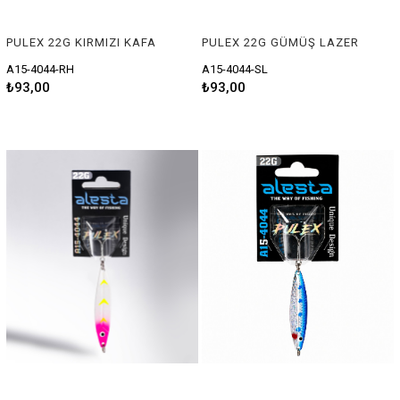
PULEX 22G KIRMIZI KAFA
PULEX 22G GÜMÜŞ LAZER
A15-4044-RH
A15-4044-SL
₺93,00
₺93,00