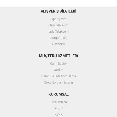
ALIŞVERİŞ BİLGİLERİ
Siparişlerim
Beğendiklerim
İade Taleplerim
Kargo Takip
Hesabım
MÜŞTERİ HİZMETLERİ
Canlı Destek
Yardım
Garanti & İade Sorgulama
Sıkça Sorulan Sorular
KURUMSAL
Hakkımızda
İletişim
KVKK