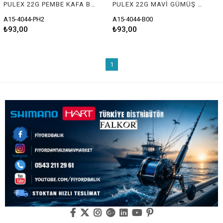
PULEX 22G PEMBE KAFA BEYAZ GLOW OK
PULEX 22G MAVİ GÜMÜŞ MAVİ NOKTA
A15-4044-PH2
A15-4044-B00
₺93,00
₺93,00
1