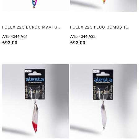
PULEX 22G BORDO MAVİ GÜMÜŞ
PULEX 22G FLUO GÜMÜŞ TURUNCU
A15-4044-A61
A15-4044-A32
₺93,00
₺93,00