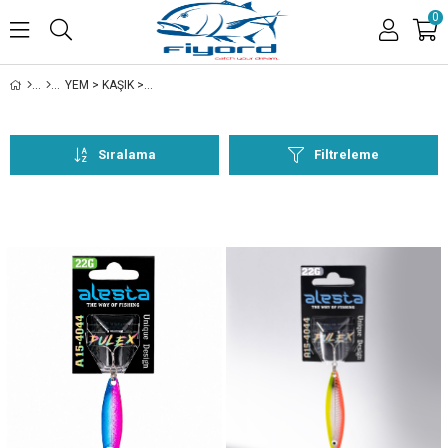
0
YEM > KAŞIK > PULEX > 22G
Sıralama
Filtreleme