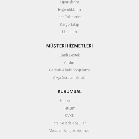
Siparişlerim
Beğendiklerim
İade Taleplerim
Kargo Takip
Hesabım
MÜŞTERİ HİZMETLERİ
Canlı Destek
Yardım
Garanti & İade Sorgulama
Sıkça Sorulan Sorular
KURUMSAL
Hakkımızda
İletişim
KVKK
İptal ve İade Koşulları
Mesafeli Satış Sözleşmesi