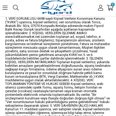
0
1. VERİ SORUMLUSU 6698 sayılı Kişisel Verilerin Korunması Kanunu
(“KVKK”) uyarınca, kişisel verileriniz; veri sorumlusu olarak Toros,
Atatürk Blv. 50/a, 07070 Konyaaltı/Antalya adresinde mukim Fiyord
Balık Recep Gürışık tarafından aşağıda açıklanan kapsamda
işlenebilecektir. 2. KİŞİSEL VERİLERİN İŞLENME AMACI
www.balikavmarket.net üzerinden toplanan ad, soyad, telefon, e-
posta, adres ve fatura bilgileriniz; Siparişlerinizin alınması, ürünlerin
kargolanması ve teslimat süreçlerinin yürütülmesi, Fatura ve muhasebe
süreçlerinin mevzuata uygun olarak tamamlanması, Müşteri ilişkileri
yönetimi, satış sonrası destek ve şikayetlerin çözülmesi, Yasal
yükümlülüklerin yerine getirilmesi amacıyla KVKK’nın 5. ve 6.
maddelerinde belirtilen şartlar dahilinde işlenmektedir. 3. İŞLENEN
KİŞİSEL VERİLERİN AKTARILMASI Toplanan kişisel verileriniz; yukarıda
belirtilen amaçların gerçekleştirilmesi doğrultusunda, sipariş teslimatını
sağlayan kargo firmalarına, ödeme altyapısını sunan aracı ödeme
kuruluşlarına ve yasal bir zorunluluk doğması halinde yetkili kamu
kurum ve kuruluşlarına (BTK, Vergi Daireleri, Mahkemeler vb.) KVKK
maddelerine uygun olarak aktarılabilecektir. 4. KİŞİSEL VERİ
TOPLAMANIN YÖNTEMİ VE HUKUKİ SEBEBİ Kişisel verileriniz, web
sitemiz üzerindeki üyelik formu, sipariş formu, iletişim formları ve
çerezler (cookies) vasıtasıyla tamamen veya kısmen otomatik
yöntemlerle elektronik ortamda toplanmaktadır. Bu veriler, "Bir
sözleşmenin kurulması veya ifasıyla doğrudan doğruya ilgili olması" ve
"Veri sorumlusunun hukuki yükümlülüğünü yerine getirebilmesi" hukuki
sebeplerine dayanarak işlenir. 5. VERİ SAHİBİNİN (ALICI) HAKLARI
Kanun’un 11. maddesi uyarınca, veri sahipleri olarak; kişisel verilerinizin
işlenip işlenmediğini öğrenme, işlenmişse bilgi talep etme, işlenme