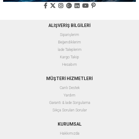
ALIŞVERİŞ BİLGİLERİ
Siparişlerim
Beğendiklerim
İade Taleplerim
Kargo Takip
Hesabım
MÜŞTERİ HİZMETLERİ
Canlı Destek
Yardım
Garanti & İade Sorgulama
Sıkça Sorulan Sorular
KURUMSAL
Hakkımızda