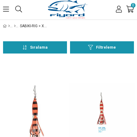
0
SABIKI-RIG > XESTA
Sıralama
Filtreleme