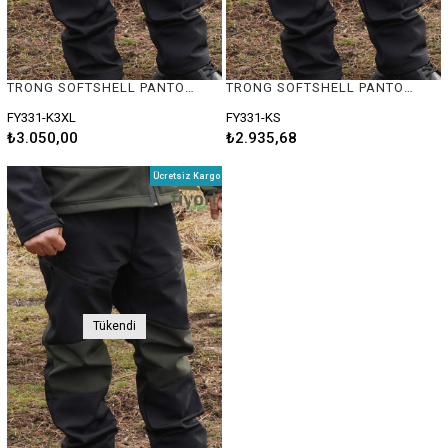
TRONG SOFTSHELL PANTOLON HAKİ #3XL
TRONG SOFTSHELL PANTOLON HAKİ #S
FY331-K3XL
FY331-KS
₺3.050,00
₺2.935,68
Ücretsiz Kargo
Tükendi