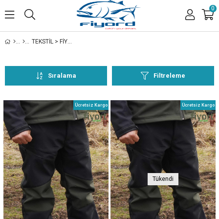
0
TEKSTİL > FİYORT > ALT > TRONG SOFTSHELL PANTOLON
Sıralama
Filtreleme
Ücretsiz Kargo
Ücretsiz Kargo
Tükendi