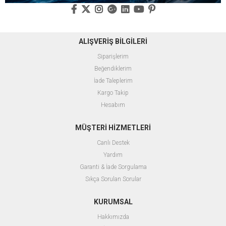
ALIŞVERİŞ BİLGİLERİ
Siparişlerim
Beğendiklerim
İade Taleplerim
Kargo Takip
Hesabım
MÜŞTERİ HİZMETLERİ
Canlı Destek
Yardım
Garanti & İade Sorgulama
Sıkça Sorulan Sorular
KURUMSAL
Hakkımızda