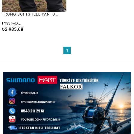
TRONG SOFTSHELL PANTOLON HAKİ #XL
FY331-KXL
₺2.935,68
1