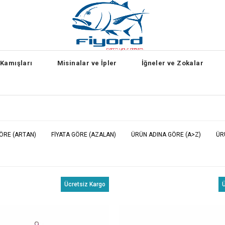
 Kamışları
Misinalar ve İpler
İğneler ve Zokalar
GÖRE (ARTAN)
FIYATA GÖRE (AZALAN)
ÜRÜN ADINA GÖRE (A>Z)
ÜR
Ücretsiz Kargo
Ü