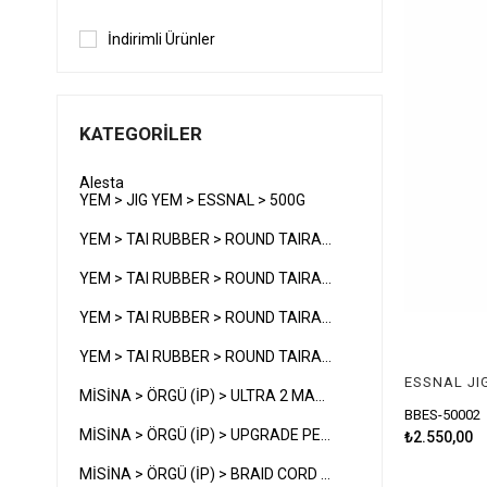
İndirimli Ürünler
KATEGORILER
Alesta
YEM > JIG YEM > ESSNAL > 500G
YEM > TAI RUBBER > ROUND TAIRABA > 250G
YEM > TAI RUBBER > ROUND TAIRABA > 300G
YEM > TAI RUBBER > ROUND TAIRABA > 350G
YEM > TAI RUBBER > ROUND TAIRABA > 400G
ESSNAL JI
MİSİNA > ÖRGÜ (İP) > ULTRA 2 MAX PE WX8 > 200M
BBES-50002
MİSİNA > ÖRGÜ (İP) > UPGRADE PE X4
₺2.550,00
MİSİNA > ÖRGÜ (İP) > BRAID CORD PE X4