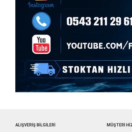
YEM > TAI RUBBER > AYUKAWA TUNGSTEN > 60G
YEM > TAI RUBBER > AYUKAWA TUNGSTEN > 80G
YEM > TAI RUBBER > NAOMI TUNGSTEN > 100G
YEM > TAI RUBBER > NAOMI TUNGSTEN > 60G
YEM > TAI RUBBER > NAOMI TUNGSTEN > 80G
YEM > JIG YEM > SLOW EMOTION CHAFF
MİSİNA > ÖRGÜ (İP) > XESTA ASSIST İPİ
YEM > JIG YEM > SLOW EMOTION FLAP QR > 450G
YEM > SİLİKON YEM > DİĞER
YEM > JIG YEM > SLOW EMOTION FLAP QR > 350G
YEM > JIG YEM > SLOW EMOTION FLAP QR > 600G
İĞNE > FUDO > AB JIG
ALIŞVERİŞ BİLGİLERİ
MÜŞTERİ Hİ
İĞNE > FUDO > CARP STG-1