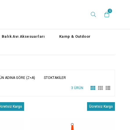
0
Balık Avı Aksesuarları
Kamp & Outdoor
ÜN ADINA GÖRE (Z<A)
STOKTAKILER
3 ÜRÜN
cretsiz Kargo
Ücretsiz Kargo