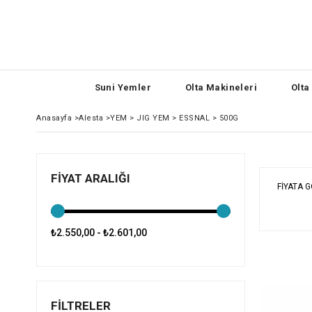
Suni Yemler
Olta Makineleri
Olta
Anasayfa
>
Alesta
>
YEM > JIG YEM > ESSNAL > 500G
FIYAT ARALIĞI
FIYATA 
₺2.550,00 - ₺2.601,00
FILTRELER