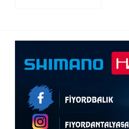
İĞNE > JIGHEAD > SABİT > ROUND > GLOW
İĞNE > JIGHEAD > SABİT > ROUND > BOYASIZ
İĞNE > FUDO > CHINU FINE WIRE
İĞNE > FUDO > CHINU W/RING
İĞNE > FUDO > NEMURI SEIGO
İĞNE > FUDO > KENTSUKI MARUSEIGO
İĞNE > FUDO > ISEAMA
İĞNE > FUDO > CHIKA
İĞNE > FUDO > KEIRYUU
MİSİNA > ÖRGÜ (İP) > ASSİST İPİ > SEA BRAID > KIRMIZI
MİSİNA > ÖRGÜ (İP) > ASSİST İPİ > SEA BRAID > MAVI
YEM > TAI RUBBER > AYUKAWA TUNGSTEN > 100G