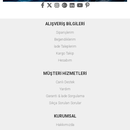
ALIŞVERİŞ BİLGİLERİ
Siparişlerim
Beğendiklerim
İade Taleplerim
Kargo Takip
Hesabım
MÜŞTERİ HİZMETLERİ
Canlı Destek
Yardım
Garanti & İade Sorgulama
Sıkça Sorulan Sorular
KURUMSAL
Hakkımızda