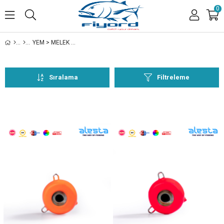
0
YEM > MELEK GÖZÜ > 150G
Sıralama
Filtreleme