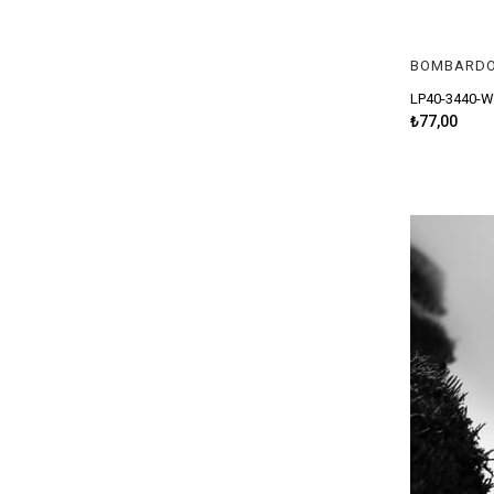
İĞNE > FUDO > CARP STG-2
BOMBARDO
İĞNE > FUDO > SHIN-AJI W/ RING
LP40-3440-
İĞNE > FUDO > UMI TANAGO
₺77,00
İĞNE > FUDO > RYUSEN TWO SLICED
İĞNE > FUDO > ISEAMA W/RING
İĞNE > FUDO > MARUSEIGO W/RING
İĞNE > FUDO > SOI W/RING
İĞNE > FUDO > MARUKAIZU ( SHORT )
İĞNE > FUDO > SHONAN KISU
İĞNE > FUDO > KENTSUKI MARUSEIGO W/RING
İĞNE > FUDO > CHINU TWO SLICED
İĞNE > FUDO > FUDO LIMERICK