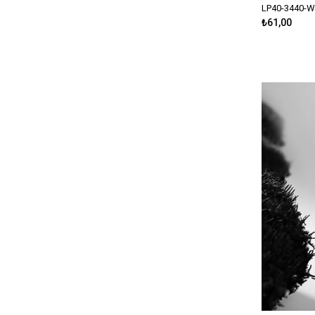
YEM > TAI RUBBER > AYUKAWA TUNGSTEN > 60G
LP40-3440-
₺61,00
YEM > TAI RUBBER > AYUKAWA TUNGSTEN > 80G
YEM > TAI RUBBER > NAOMI TUNGSTEN > 100G
YEM > TAI RUBBER > NAOMI TUNGSTEN > 60G
YEM > TAI RUBBER > NAOMI TUNGSTEN > 80G
YEM > JIG YEM > SLOW EMOTION CHAFF
MİSİNA > ÖRGÜ (İP) > XESTA ASSIST İPİ
YEM > JIG YEM > SLOW EMOTION FLAP QR > 450G
YEM > SİLİKON YEM > DİĞER
YEM > JIG YEM > SLOW EMOTION FLAP QR > 350G
YEM > JIG YEM > SLOW EMOTION FLAP QR > 600G
İĞNE > FUDO > AB JIG
İĞNE > FUDO > CARP STG-1