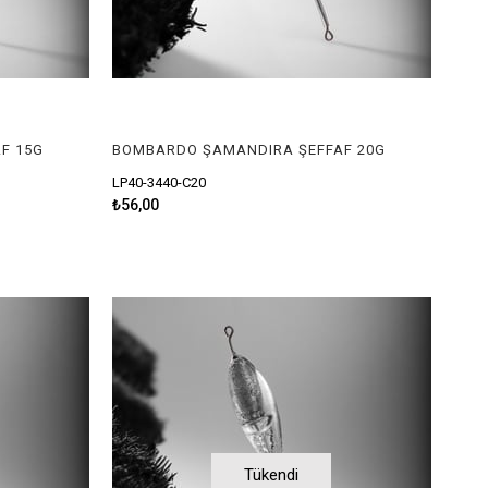
F 15G
BOMBARDO ŞAMANDIRA ŞEFFAF 20G
LP40-3440-C20
₺56,00
Tükendi