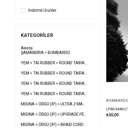
İndirimli Ürünler
KATEGORILER
Alesta
ŞAMANDIRA > BOMBARDO
YEM > TAI RUBBER > ROUND TAIRABA > 250G
YEM > TAI RUBBER > ROUND TAIRABA > 300G
YEM > TAI RUBBER > ROUND TAIRABA > 350G
YEM > TAI RUBBER > ROUND TAIRABA > 400G
BOMBARDO
MİSİNA > ÖRGÜ (İP) > ULTRA 2 MAX PE WX8 > 200M
LP40-3440-C
MİSİNA > ÖRGÜ (İP) > UPGRADE PE X4
₺50,00
MİSİNA > ÖRGÜ (İP) > BRAID CORD PE X4