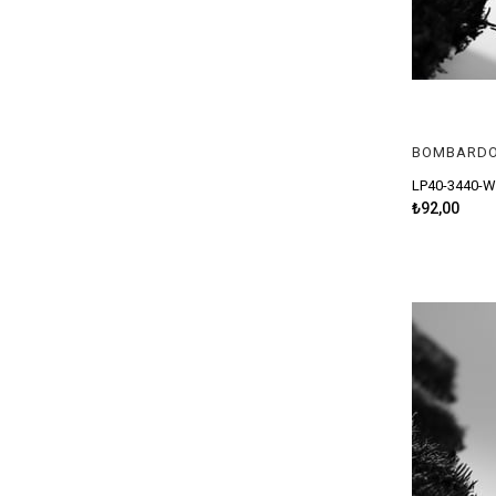
İĞNE > FUDO > FUDO WORM SSB
İĞNE > FUDO > FUDO BEAK
İĞNE > FUDO > FL-MARUKAIZU
İĞNE > FUDO > FUDO JH-01
BOMBARDO
İĞNE > FUDO > FUDO LGS
LP40-3440-
₺92,00
İĞNE > FUDO > CARP AGS
İĞNE > FUDO > BAIT HOLDER
İĞNE > FUDO > FUDO RED SNAPPER
MİSİNA > MONOFLAMENT > FUDO
MİSİNA > MONOFLAMENT > FUDO > YEKPARE
İĞNE > JIGHEAD
İĞNE > JIGHEAD > SABİT > SSJ JIGHEAD
YEM > KAŞIK > YAPRAK