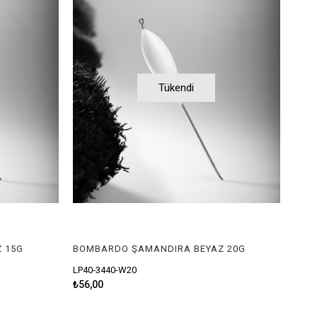
Tükendi
 15G
BOMBARDO ŞAMANDIRA BEYAZ 20G
LP40-3440-W20
₺56,00