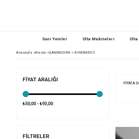
Suni Yemler
Olta Makineleri
Olta
Anasayfa
>
Alesta
>
ŞAMANDIRA > BOMBARDO
FIYAT ARALIĞI
FIYATA 
₺50,00 - ₺93,00
FILTRELER