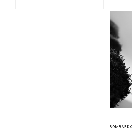
İĞNE > JIGHEAD > SABİT > ROUND > GLOW
İĞNE > JIGHEAD > SABİT > ROUND > BOYASIZ
İĞNE > FUDO > CHINU FINE WIRE
İĞNE > FUDO > CHINU W/RING
İĞNE > FUDO > NEMURI SEIGO
İĞNE > FUDO > KENTSUKI MARUSEIGO
İĞNE > FUDO > ISEAMA
İĞNE > FUDO > CHIKA
İĞNE > FUDO > KEIRYUU
MİSİNA > ÖRGÜ (İP) > ASSİST İPİ > SEA BRAID > KIRMIZI
MİSİNA > ÖRGÜ (İP) > ASSİST İPİ > SEA BRAID > MAVI
YEM > TAI RUBBER > AYUKAWA TUNGSTEN > 100G
BOMBARDO