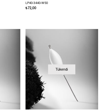
LP40-3440-W50
₺72,00
Tükendi