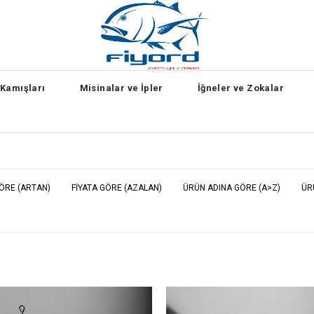
 Kamışları
Misinalar ve İpler
İğneler ve Zokalar
GÖRE (ARTAN)
FIYATA GÖRE (AZALAN)
ÜRÜN ADINA GÖRE (A>Z)
ÜR