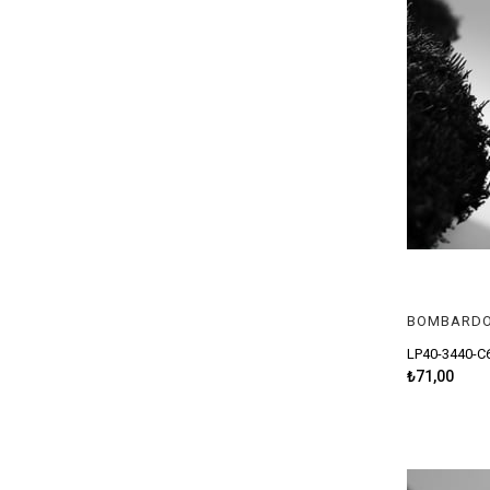
AKSESUAR > KUTU > PLASTİK KUTU
İĞNE > FUDO > MUTSU
İĞNE > FUDO > LIGHT CIRCLE MUTSU
ŞAMANDIRA > ZARGANA TOPU > EVA IŞILDAKLI
AKSESUAR > IŞIK - FENER
YEM > MAKET BALIK > AMICON
YEM > JIG YEM > ESSNAL > 150G
YEM > JIG YEM > ESSNAL > 180G
BOMBARDO
YEM > JIG YEM > ESSNAL > 230G
LP40-3440-C
YEM > MAKET BALIK > GABOZ > 6.5CM
₺71,00
YEM > MAKET BALIK > GABOZ > 9CM
YEM > MAKET BALIK > GABOZ > 15CM