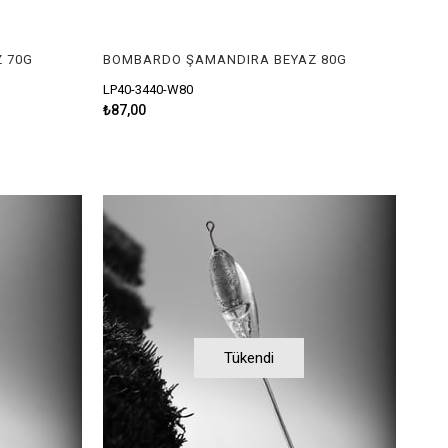
 70G
BOMBARDO ŞAMANDIRA BEYAZ 80G
LP40-3440-W80
₺87,00
Tükendi