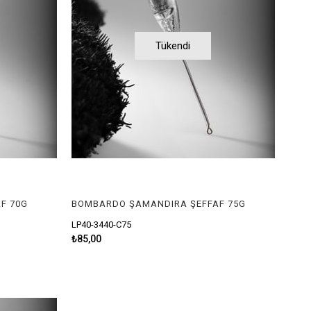
Tükendi
F 70G
BOMBARDO ŞAMANDIRA ŞEFFAF 75G
LP40-3440-C75
₺85,00