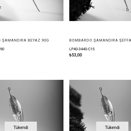
 ŞAMANDIRA BEYAZ 90G
BOMBARDO ŞAMANDIRA ŞEFFA
W90
LP40-3440-C15
₺53,00
Tükendi
Tükendi