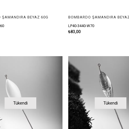
 ŞAMANDIRA BEYAZ 60G
BOMBARDO ŞAMANDIRA BEYAZ
W60
LP40-3440-W70
₺83,00
Tükendi
Tükendi