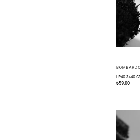
CARP (SAZAN)
AKSESUAR > DİĞER
ŞAMANDIRA > EVA TOP
ŞAMANDIRA > ZARGANA TOPU > BULRAG PLASTİK > 45G
ŞAMANDIRA > ZARGANA TOPU > BULRAG PLASTİK > 60G
ŞAMANDIRA
BOMBARDO
LP40-3440-C
SABIKI-RIG > HAZIR TAKIM > KEFAL (KIBRIS) TAKIMI
₺59,00
SABIKI-RIG > HAZIR TAKIM > KEFAL (KIBRIS) TAKIMI > SAÇAKLI
SABIKI-RIG > HAZIR TAKIM
ŞAMANDIRA > TÜPLÜ
ŞAMANDIRA > ZARGANA TOPU > BULRAG PLASTİK > 30G
ŞAMANDIRA > KALEM