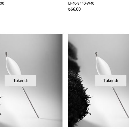
W30
LP40-3440-W40
₺66,00
Tükendi
Tükendi