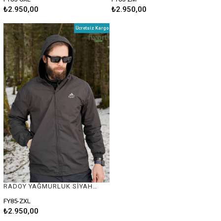
₺2.950,00
₺2.950,00
Ücretsiz Kargo
RADOY YAĞMURLUK SİYAH #XL
FY85-ZXL
₺2.950,00