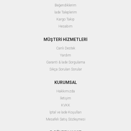
Beğendiklerim
İade Taleplerim
Kargo Takip
Hesabım
MÜŞTERİ HİZMETLERİ
Canlı Destek
Yardım
Garanti & İade Sorgulama
Sıkça Sorulan Sorular
KURUMSAL
Hakkımızda
İletişim
KVKK
İptal ve İade Koşulları
Mesafeli Satış Sözleşmesi