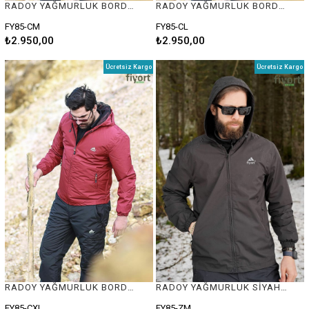
RADOY YAĞMURLUK BORDO #M
RADOY YAĞMURLUK BORDO #L
FY85-CM
FY85-CL
₺2.950,00
₺2.950,00
Ücretsiz Kargo
Ücretsiz Kargo
RADOY YAĞMURLUK BORDO #XL
RADOY YAĞMURLUK SİYAH #M
FY85-CXL
FY85-ZM