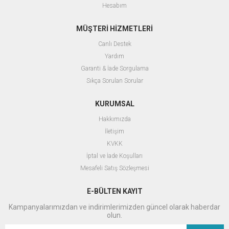
Hesabım
MÜŞTERİ HİZMETLERİ
Canlı Destek
Yardım
Garanti & İade Sorgulama
Sıkça Sorulan Sorular
KURUMSAL
Hakkımızda
İletişim
KVKK
İptal ve İade Koşulları
Mesafeli Satış Sözleşmesi
E-BÜLTEN KAYIT
Kampanyalarımızdan ve indirimlerimizden güncel olarak haberdar
olun.