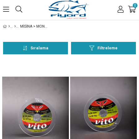
0
MİSİNA > MONOFLAMENT > VİTO > YEŞİL > 300m
Sıralama
Filtreleme