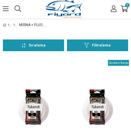
0
MİSİNA > FLUOCARBON > YGK > ABSORBER FC > 50M
Sıralama
Filtreleme
Ücretsiz Kargo
Tükendi
Tükendi