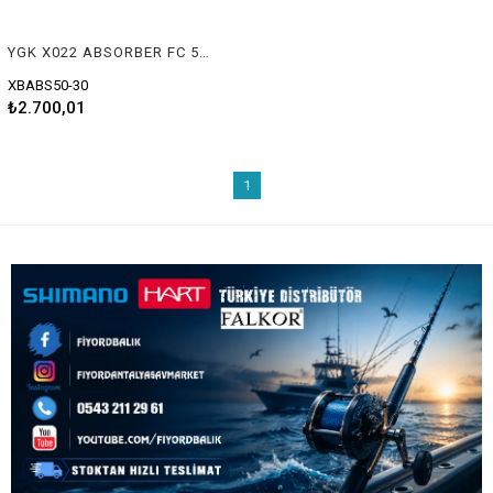
YGK X022 ABSORBER FC 50M 45KG 0.90
XBABS50-30
₺2.700,01
1