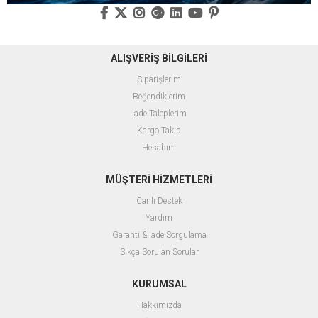
ALIŞVERİŞ BİLGİLERİ
Siparişlerim
Beğendiklerim
İade Taleplerim
Kargo Takip
Hesabım
MÜŞTERİ HİZMETLERİ
Canlı Destek
Yardım
Garanti & İade Sorgulama
Sıkça Sorulan Sorular
KURUMSAL
Hakkımızda