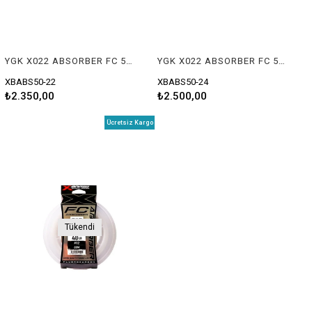
YGK X022 ABSORBER FC 50M 36KG 0.78
YGK X022 ABSORBER FC 50M 41KG 0.81
XBABS50-22
XBABS50-24
₺2.350,00
₺2.500,00
Ücretsiz Kargo
Tükendi